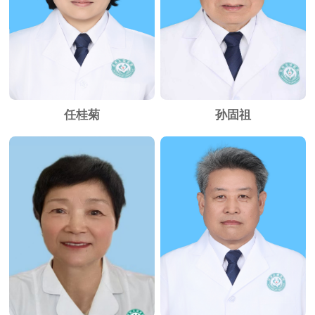
任桂菊
孙固祖