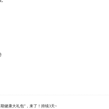
项。
委
暑期健康大礼包”，来了！持续3天~